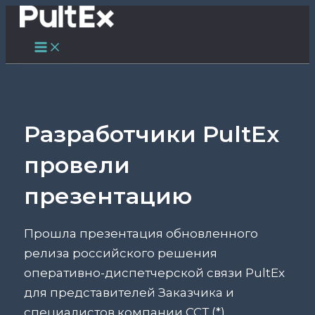
Main
Перейти
Навигация
Menu
к
по
содержимому
записям
Разработчики PultEx
провели
презентацию
Прошла презентация обновленного
релиза российского решения
оперативно-диспетчерской связи
PultEx
для представителей Заказчика и
специалистов компании ССТ (*).